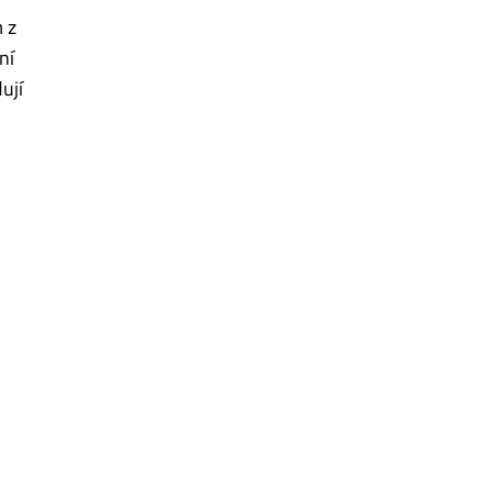
 z
ní
ují