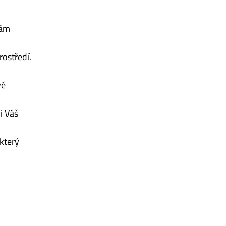
vám
rostředí.
vé
i Váš
který