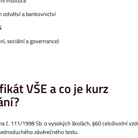
ní instituce
h odvětví a bankovnictví
G
ní, sociální a governance)
ikát VŠE a co je kurz
ání?
ona č. 111/1998 Sb. o vysokých školách, §60 celoživotní vzd
 jednoduchého závěrečného testu.