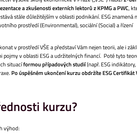
ezentace a zkušenosti externích lektorů z KPMG a PWC
, kt
e stává stále důležitějším v oblasti podnikání. ESG znamená 
votního prostředí (Environmental), sociální (Social) a řízení
 konat v prostředí VŠE a představí Vám nejen teorii, ale i zák
i pojmy v oblasti ESG a udržitelných financí. Poté tyto teor
ých situací
formou případových studií
(např. ESG indikátory, 
raxe.
Po úspěšném ukončení kurzu obdržíte ESG Certifikát 
řednosti kurzu?
ch výhod: