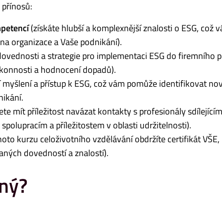
 přínosů:
mpetencí
(získáte hlubší a komplexnější znalosti o ESG, což 
na organizace a Vaše podnikání).
dovednosti a strategie pro implementaci ESG do firemního p
ýkonnosti a hodnocení dopadů).
í myšlení a přístup k ESG, což vám pomůže identifikovat no
nikání.
e mít příležitost navázat kontakty s profesionály sdílejícím
polupracím a příležitostem v oblasti udržitelnosti).
to kurzu celoživotního vzdělávání obdržíte certifikát VŠE, 
aných dovedností a znalostí).
ný?