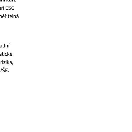
eří ESG
měřitelná
ladní
etické
rizika,
VŠE.