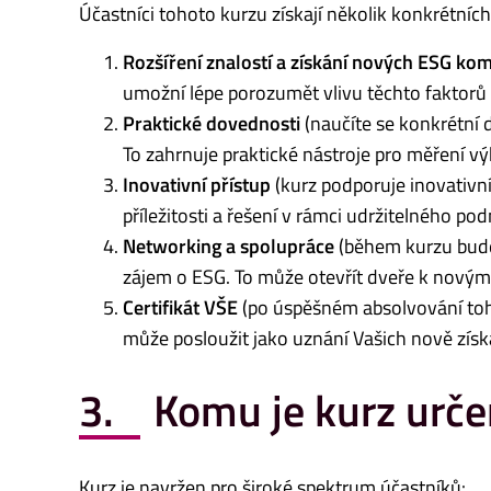
Účastníci tohoto kurzu získají několik konkrétních
Rozšíření znalostí a získání nových ESG ko
umožní lépe porozumět vlivu těchto faktorů 
Praktické dovednosti
(naučíte se konkrétní 
To zahrnuje praktické nástroje pro měření v
Inovativní přístup
(kurz podporuje inovativn
příležitosti a řešení v rámci udržitelného pod
Networking
a spolupráce
(během kurzu budet
zájem o ESG. To může otevřít dveře k novým s
Certifikát
VŠE
(po úspěšném absolvování toho
může posloužit jako uznání Vašich nově získ
3. Komu je kurz urče
Kurz je navržen pro široké spektrum účastníků: