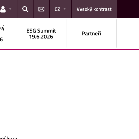
CZ
Vysoký kontrast
Odkazy pro uživatele
Hledat
ký
ESG Summit
t
Partneři
19.6.2026
26
ní kurz