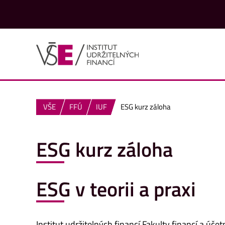
VŠE
FFÚ
IUF
ESG kurz záloha
ESG kurz záloha
ESG v teorii a praxi
Institut udržitelných financí Fakulty financí a úč