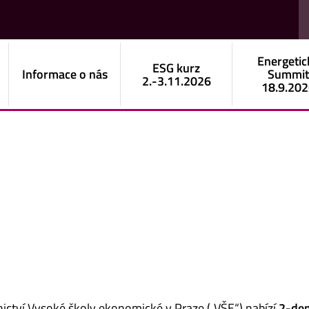
Energetic
ESG kurz
Informace o nás
Summi
2.-3.11.2026
18.9.20
etnictví Vysoké školy ekonomické v Praze („VŠE“) nabízí
2-den