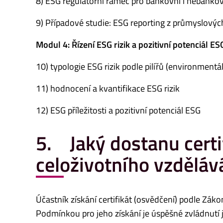
8) ESG regulatorní rámec pro bankovní i nebankov
9) Případové studie: ESG reporting z průmyslovýc
Modul 4: Řízení ESG rizik a pozitivní potenciál ES
10) typologie ESG rizik podle pilířů (environmentál
11) hodnocení a kvantifikace ESG rizik
12) ESG příležitosti a pozitivní potenciál ESG
5. Jaký dostanu certif
celoživotního vzděláv
Účastník získání certifikát (osvědčení) podle Zák
Podmínkou pro jeho získání je úspěšné zvládnutí