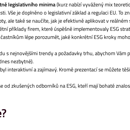
etně legislativního minima
(kurz nabízí vyvážený mix teoreti
ti. Vše je doplněno o legislativní základ a regulaci EU. To 
, ale také se naučíte, jak je efektivně aplikovat v reálném 
tní příklady firem, které úspěšně implementovaly ESG strat
účastníkům lépe porozumět, jaké konkrétní ESG kroky moho
du s nejnovějšími trendy a požadavky trhu, abychom Vám p
 dnes nezbytné).
 byl interaktivní a zajímavý. Kromě prezentací se můžete těši
se od zkušených odborníků na ESG, kteří mají bohaté znalost
e?