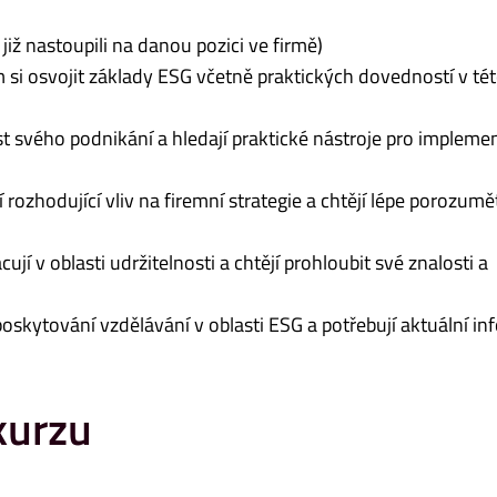
o již nastoupili na danou pozici ve firmě)
em si osvojit základy ESG včetně praktických dovedností v té
lnost svého podnikání a hledají praktické nástroje pro impleme
ají rozhodující vliv na firemní strategie a chtějí lépe porozumět
pracují v oblasti udržitelnosti a chtějí prohloubit své znalosti a
 poskytování vzdělávání v oblasti ESG a potřebují aktuální i
kurzu