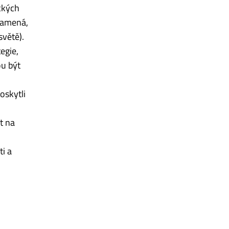
ckých
znamená,
světě).
egie,
u být
oskytli
t na
i a