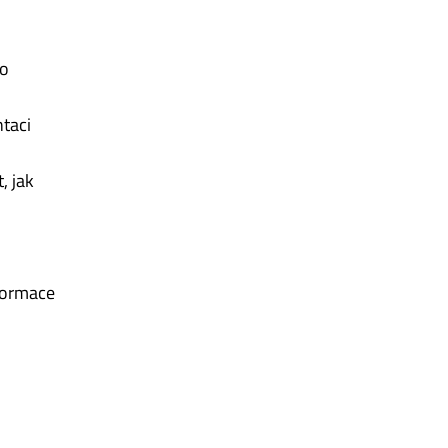
to
ntaci
, jak
nformace